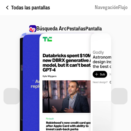
Todas las pantallas
NavegaciónFlujo
Búsqueda Arc
PestañasPantalla