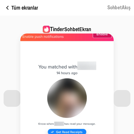
Tüm ekranlar
SohbetAkış
Tinder
SohbetEkran