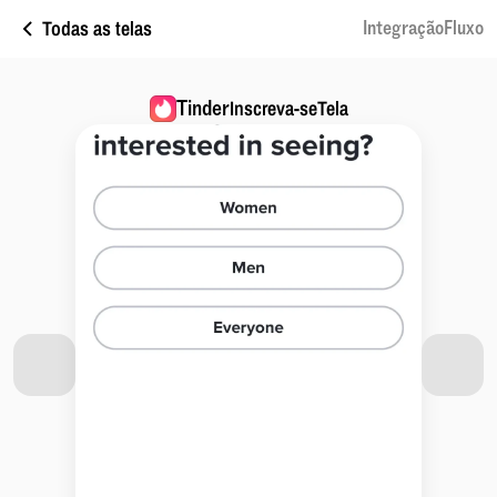
Todas as telas
IntegraçãoFluxo
Tinder
Inscreva-seTela