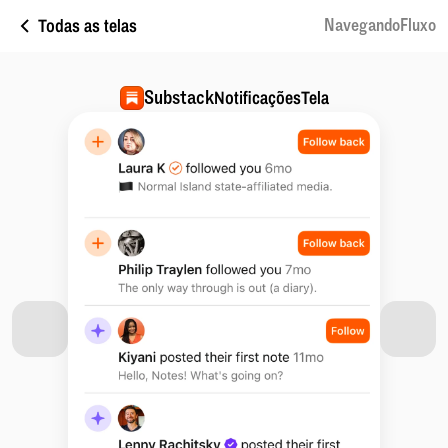
Todas as telas
NavegandoFluxo
Substack
NotificaçõesTela