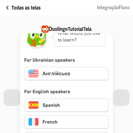
Todas as telas
IntegraçãoFluxo
Duolingo
TutorialTela