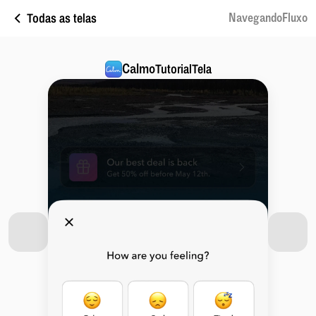
Todas as telas
NavegandoFluxo
Calmo
TutorialTela