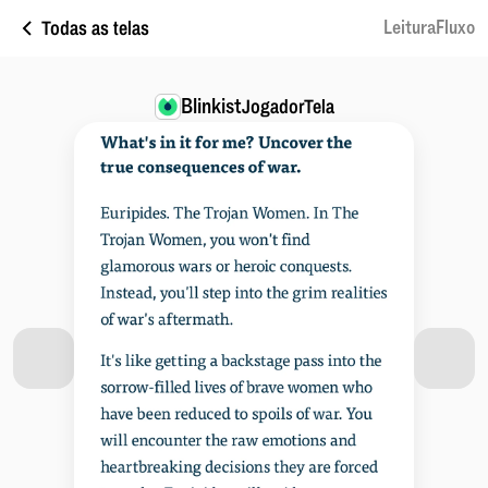
Todas as telas
LeituraFluxo
Blinkist
JogadorTela