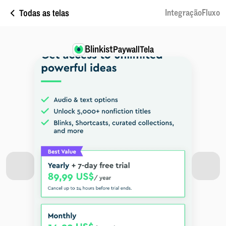
Todas as telas
IntegraçãoFluxo
Blinkist
PaywallTela