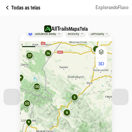
Todas as telas
ExplorandoFluxo
AllTrails
MapaTela