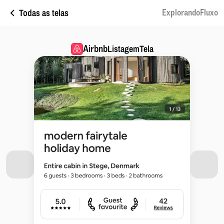
Todas as telas
ExplorandoFluxo
Airbnb
ListagemTela