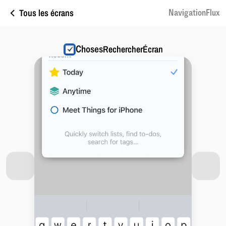
Tous les écrans
NavigationFlux
Choses
RechercherÉcran