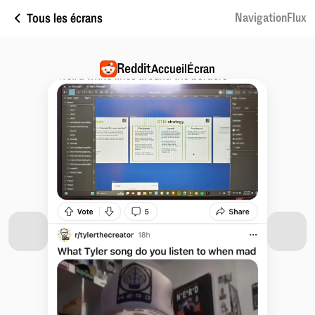
Tous les écrans
NavigationFlux
Reddit
AccueilÉcran