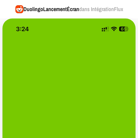
Duolingo
LancementÉcran
dans IntégrationFlux