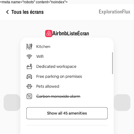
<meta name="robots" content="noindex">
Tous les écrans
ExplorationFlux
Airbnb
ListeÉcran