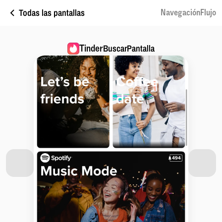
Todas las pantallas
NavegaciónFlujo
Tinder
BuscarPantalla