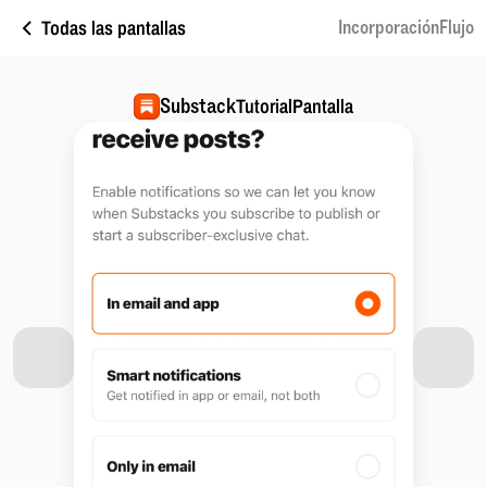
Todas las pantallas
IncorporaciónFlujo
Substack
TutorialPantalla