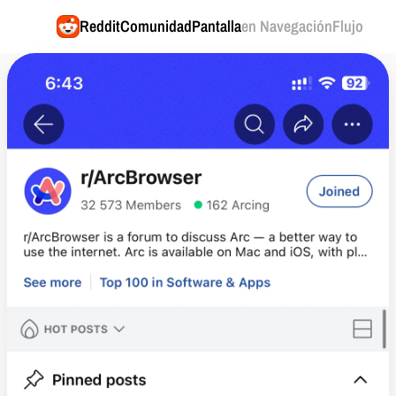
Reddit
ComunidadPantalla
en NavegaciónFlujo