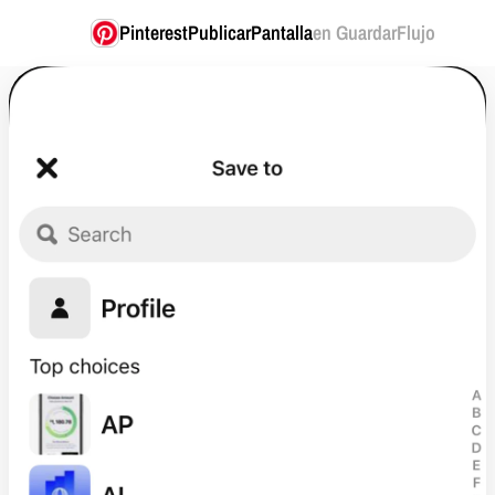
Pinterest
PublicarPantalla
en GuardarFlujo