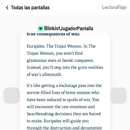
Todas las pantallas
LecturaFlujo
Blinkist
JugadorPantalla