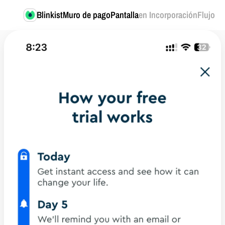
Blinkist
Muro de pagoPantalla
en IncorporaciónFlujo