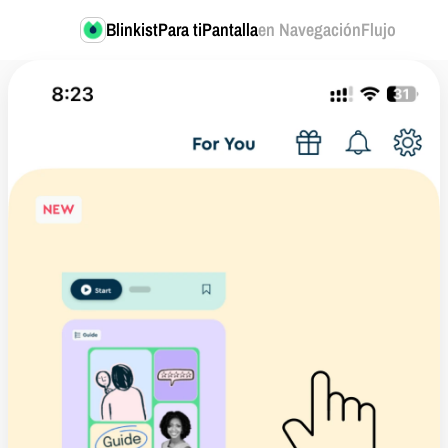
Blinkist
Para tiPantalla
en NavegaciónFlujo