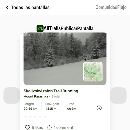
Todas las pantallas
ComunidadFlujo
AllTrails
PublicarPantalla