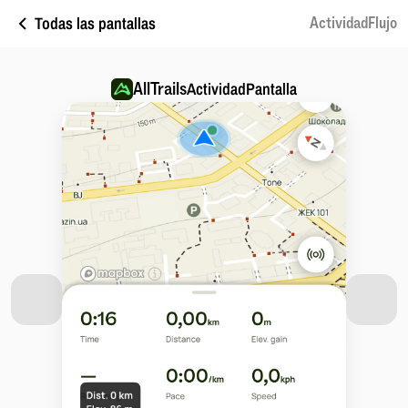
Todas las pantallas
ActividadFlujo
AllTrails
ActividadPantalla