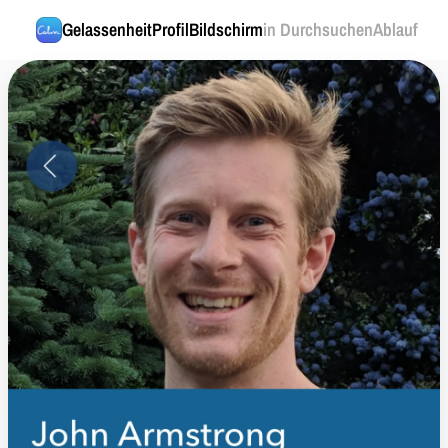
Gelassenheit
ProfilBildschirm
in DurchsuchenAblauf