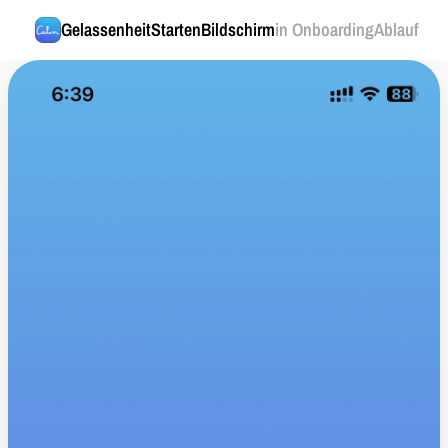
Gelassenheit
StartenBildschirm
in OnboardingAblauf