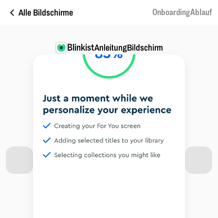
Alle Bildschirme
OnboardingAblauf
Blinkist
AnleitungBildschirm