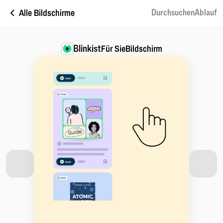
Alle Bildschirme
DurchsuchenAblauf
Blinkist
Für SieBildschirm