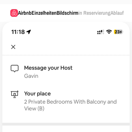
Airbnb
EinzelheitenBildschirm
in ReservierungAblauf